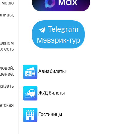
к морю
аницы,
Telegram
Мэвэрик-тур
тажном
х есть
ловой,
Авиабилеты
менее,
казать
Ж/Д билеты
етская
Гостиницы