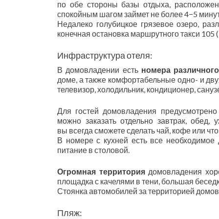
по обе стороны базы отдыха, расположен
спокойным шагом займет не более 4−5 минут
Недалеко голубицкое грязевое озеро, раз
конечная остановка маршрутного такси 105 
Инфраструктура отеля:
В домовладении есть
номера различног
доме, а также комфортабельные одно- и дв
телевизор, холодильник, кондиционер, сануз
Для гостей домовладения предусмотрено
можно заказать отдельно завтрак, обед, 
вы всегда сможете сделать чай, кофе или что
В номере с кухней есть все необходимое д
питание в столовой.
Огромная территория
домовладения хоро
площадка с качелями в тени, большая бесед
Стоянка автомобилей за территорией домов
Пляж: