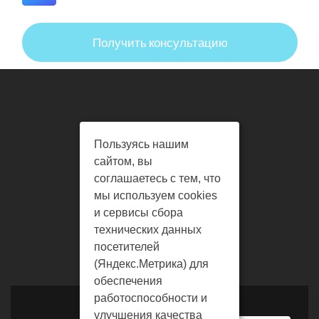
Получить консультацию
г. Владимир, ул. Чайковского,
Пользуясь нашим
д.40-а, оф.2
сайтом, вы
соглашаетесь с тем, что
mavericktour@mail.ru
мы используем cookies
и сервисы сбора
8 (920)903-86-80
технических данных
8 (4922) 34-89-55
посетителей
8 (4922) 37-08-57
(Яндекс.Метрика) для
обеспечения
работоспособности и
улучшения качества