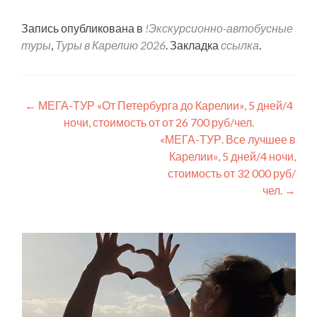
Запись опубликована в
!Экскурсионно-автобусные
туры
,
Туры в Карелию 2026
. Закладка
ссылка
.
Навигация по записям
←
МЕГА-ТУР «От Петербурга до Карелии», 5 дней/4
ночи, стоимость от от 26 700 руб/чел.
«МЕГА-ТУР. Все лучшее в
Карелии», 5 дней/4 ночи,
стоимость от 32 000 руб/
чел.
→