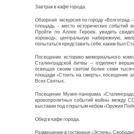
Завтрак в кафе города.
Обзорная экскурсия по городу «Волгоград —
площадь – место исторических событий вс
Пройти по Аллее Героев, увидеть свиде
хоровод», центральную набережную, ме
попытаться представить себе, каким был Ст
Посещение историко-мемориального комп
Сталинградской битвы — отделяют вершин
освещая своим светом более семи тысяч 
площади «Стоять на смерть», посещение з
Всех Святых.
Посещение Музея-панорама «Сталинградск
кровопролитных событий войны между СС
выставки под открытым небом «Оружия Поб
Обед в кафе города.
Размещение в гостинице «Эстель». Свободн