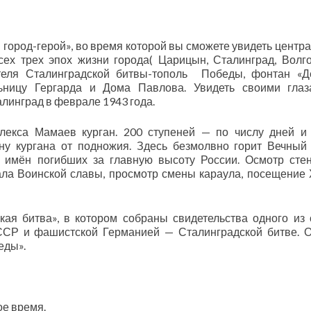
 город-герой», во время которой вы сможете увидеть центр
ех трех эпох жизни города( Царицын, Сталинград, Волго
теля Сталинградской битвы-тополь Победы, фонтан «Д
льницу Гергарда и Дома Павлова. Увидеть своими гла
алинград в феврале 1943 года.
лекса Мамаев курган. 200 ступеней — по числу дней и
у кургана от подножия. Здесь безмолвно горит Вечный 
имён погибших за главную высоту России. Осмотр стен
ала Воинской славы, просмотр смены караула, посещение
ая битва», в котором собраны свидетельства одного из
СР и фашистской Германией — Сталинградской битве. 
еды».
ое время.