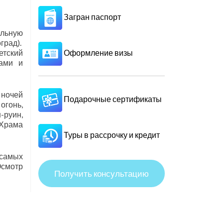
Загран паспорт
альную
град).
Оформление визы
етский
зами и
 ночей
Подарочные сертификаты
огонь,
-руин,
 Храма
Туры в рассрочку и кредит
 самых
Осмотр
Получить консультацию