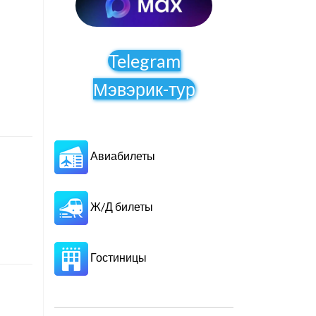
Telegram
Мэвэрик-тур
Авиабилеты
Ж/Д билеты
Гостиницы