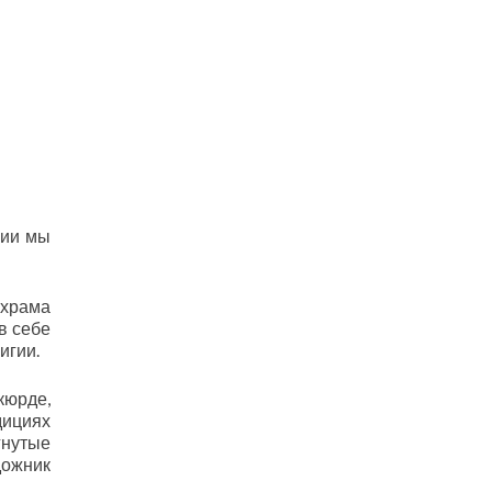
сии мы
 храма
в себе
игии.
кюрде,
дициях
гнутые
дожник