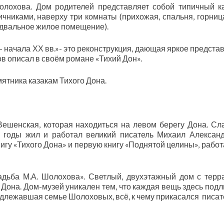
Шолохова. Дом родителей представляет собой типичный к
чниками, наверху три комнаты (прихожая, спальня, горница
одвальное жилое помещение).
 начала ХХ вв.»- это реконструкция, дающая яркое предста
ов описал в своём романе «Тихий Дон».
мятника казакам Тихого Дона.
Вешенская, которая находиться на левом берегу Дона. Сл
е годы жил и работал великий писатель Михаил Алексан
гу «Тихого Дона» и первую книгу «Поднятой целины», работ
дьба М.А. Шолохова». Светлый, двухэтажный дом с терр
 Дона. Дом-музей уникален тем, что каждая вещь здесь подл
длежавшая семье Шолоховых, всё, к чему прикасался писат