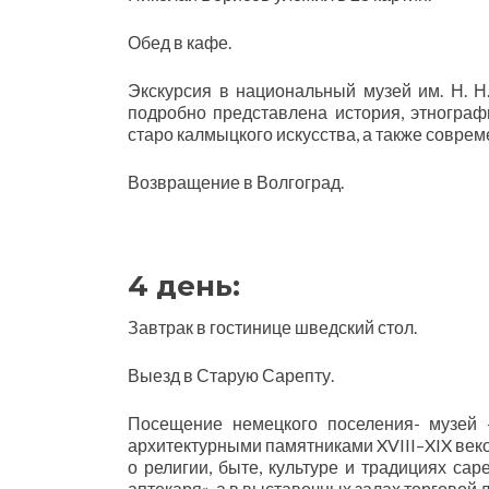
Обед в кафе.
Экскурсия в национальный музей им. Н. Н
подробно представлена история, этнографи
старо калмыцкого искусства, а также совре
Возвращение в Волгоград.
4 день:
Завтрак в гостинице шведский стол.
Выезд в Старую Сарепту.
Посещение немецкого поселения- музей -
архитектурными памятниками XVIII–XIX веко
о религии, быте, культуре и традициях сар
аптекаря», а в выставочных залах торговой