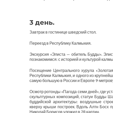
3 день.
Завтрак в гостинице шведский стол.
Переезд в Республику Калмыкия.
Экскурсия «Элиста — обитель Будды». Элис
познакомимся: с историей и культурой кал
Посещение Центрального хурула «Золотая
Республики Калмыкия, и одного из крупнейш
самую большую в России и Европе 9-метрову
Осмотр ротонды «Пагода семи дней», где у
скульптурных композиций, статуи Будды Ш
буддийской архитектуры: воздушные строен
кверху крыши построек. Вдоль Алтн Босх п
Николай Борисов уложил в 28 картин.