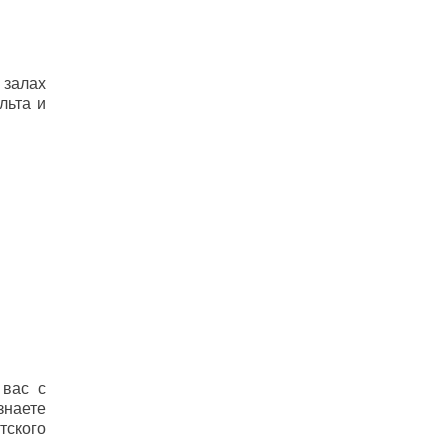
 залах
льта и
 вас с
знаете
тского