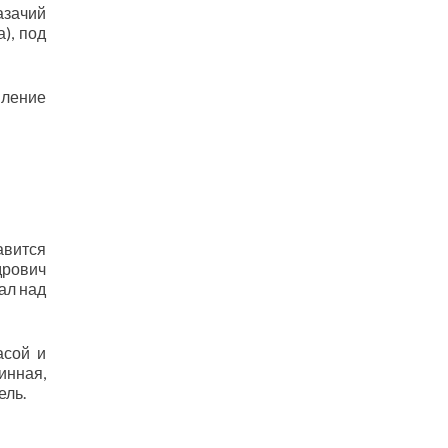
азачий
), под
вление
авится
дрович
ал над
асой и
инная,
ель.