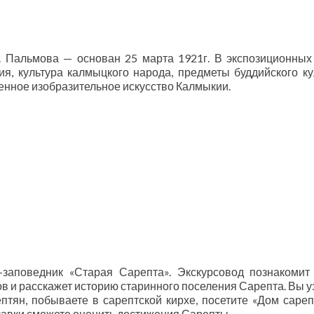
. Пальмова — основан 25 марта 1921г. В экспозиционных
я, культура калмыцкого народа, предметы буддийского ку
менное изобразительное искусство Калмыкии.
заповедник «Старая Сарепта». Экскурсовод познакомит
в и расскажет историю старинного поселения Сарепта. Вы у
ептян, побываете в сарептской кирхе, посетите «Дом сареп
 лавки сможете оценить достижения Сарепты.