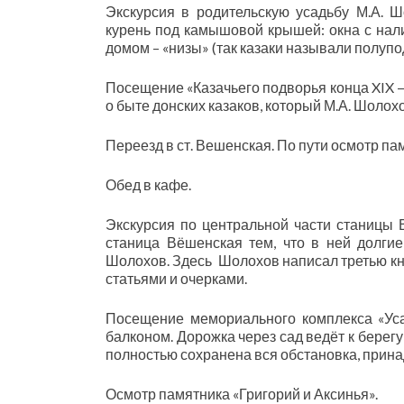
Экскурсия в родительскую усадьбу М.А. 
курень под камышовой крышей: окна с нали
домом – «низы» (так казаки называли полуп
Посещение «Казачьего подворья конца XIX —
о быте донских казаков, который М.А. Шолох
Переезд в ст. Вешенская. По пути осмотр па
Обед в кафе.
Экскурсия по центральной части станицы 
станица Вёшенская тем, что в ней долги
Шолохов. Здесь Шолохов написал третью кни
статьями и очерками.
Посещение мемориального комплекса «Уса
балконом. Дорожка через сад ведёт к берегу
полностью сохранена вся обстановка, прина
Осмотр памятника «Григорий и Аксинья».