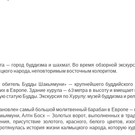
та — город буддизма и шахмат. Во время обзорной экскур
мыцкого народа, неповторимым восточным колоритом.
 обитель Будды Шакьямуни» — крупнейшего буддийского
их в Европе. Здание хурула — 63 метра в высоту и вмещает 
ю статую Будды. Экскурсия по Хурулу: музей буддизма и рел
становлен самый большой молитвенный барабан в Европе — 
акьямуни, Алтн Босх — Золотых ворот, выполненных в тра
ия, присутствие золотого, красного, белого цветов, изо
ротянулась история жизни калмыцкого народа, которую ху